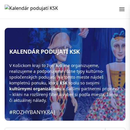
Kalendár podujatí KSK
KALENDÁR PODUJATÍ KSK
V Košickom kraji to žije! Aktívne organizujeme,
realizujeme a podporujeme rôzne typy kultúrno-
spoločenských podujatí. Na tomto mieste nájdeš
kompletnú ponuku, ktorú
KSK
spolu so svojimi
kultúrnymi organizáciami
a ďalšími partnermi pripravil
– klikni na rozšírený filter a vyber si podľa miesta, žánru
či aktuálnej nálady.
#ROZHYBANYKRAJ