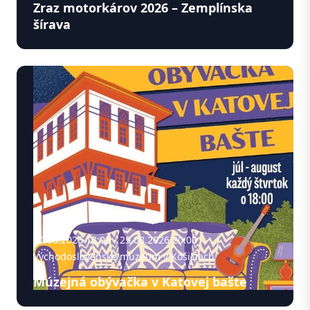
Zraz motorkárov 2026 – Zemplínska
šírava
20.08.2026 18:00 - 25.08.2026 20:00
Východoslovenské múzeum v Košiciach
Múzejná obývačka v Katovej bašte