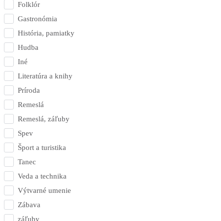
Folklór
Gastronómia
História, pamiatky
Hudba
Iné
Literatúra a knihy
Príroda
Remeslá
Remeslá, záľuby
Spev
Šport a turistika
Tanec
Veda a technika
Výtvarné umenie
Zábava
záľuby