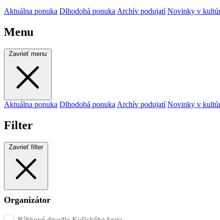
Aktuálna ponuka
Dlhodobá ponuka
Archív podujatí
Novinky v kultú
Menu
Zavrieť menu
Aktuálna ponuka
Dlhodobá ponuka
Archív podujatí
Novinky v kultú
Filter
Zavrieť filter
Organizátor
Bábkové divadlo Košického kraja