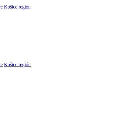
re
Košice región
re
Košice región