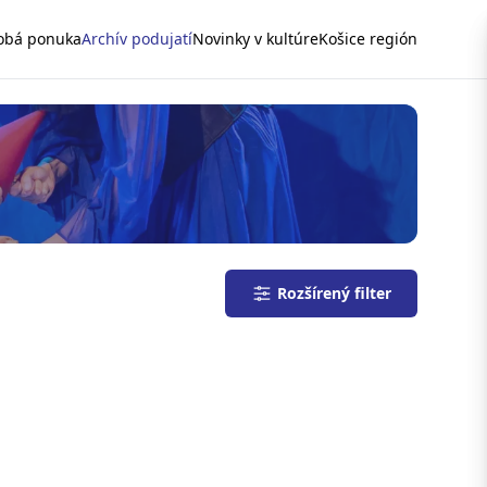
obá ponuka
Archív podujatí
Novinky v kultúre
Košice región
Rozšírený filter