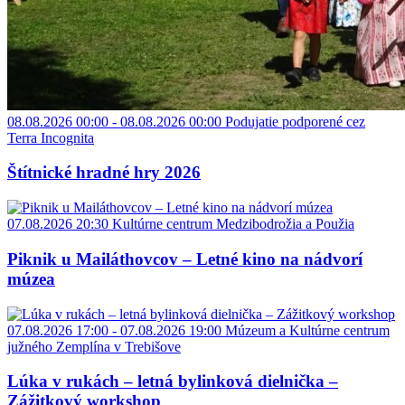
08.08.2026 00:00 - 08.08.2026 00:00
Podujatie podporené cez
Terra Incognita
Štítnické hradné hry 2026
07.08.2026 20:30
Kultúrne centrum Medzibodrožia a Použia
Piknik u Mailáthovcov – Letné kino na nádvorí
múzea
07.08.2026 17:00 - 07.08.2026 19:00
Múzeum a Kultúrne centrum
južného Zemplína v Trebišove
Lúka v rukách – letná bylinková dielnička –
Zážitkový workshop