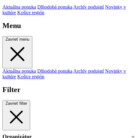
Aktuálna ponuka
Dlhodobá ponuka
Archív podujatí
Novinky v
kultúre
Košice región
Menu
Zavrieť menu
Aktuálna ponuka
Dlhodobá ponuka
Archív podujatí
Novinky v
kultúre
Košice región
Filter
Zavrieť filter
Organizátor