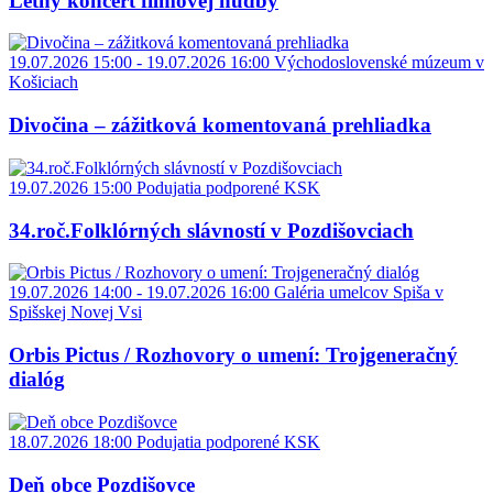
Letný koncert filmovej hudby
19.07.2026 15:00 - 19.07.2026 16:00
Východoslovenské múzeum v
Košiciach
Divočina – zážitková komentovaná prehliadka
19.07.2026 15:00
Podujatia podporené KSK
34.roč.Folklórných slávností v Pozdišovciach
19.07.2026 14:00 - 19.07.2026 16:00
Galéria umelcov Spiša v
Spišskej Novej Vsi
Orbis Pictus / Rozhovory o umení: Trojgeneračný
dialóg
18.07.2026 18:00
Podujatia podporené KSK
Deň obce Pozdišovce