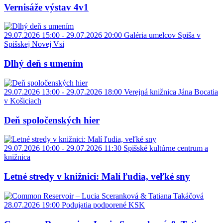
Vernisáže výstav 4v1
29.07.2026 15:00 - 29.07.2026 20:00
Galéria umelcov Spiša v
Spišskej Novej Vsi
Dlhý deň s umením
29.07.2026 13:00 - 29.07.2026 18:00
Verejná knižnica Jána Bocatia
v Košiciach
Deň spoločenských hier
29.07.2026 10:00 - 29.07.2026 11:30
Spišské kultúrne centrum a
knižnica
Letné stredy v knižnici: Malí ľudia, veľké sny
28.07.2026 19:00
Podujatia podporené KSK