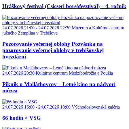
Hráškový festival (Csicseri borsófesztivál) – 4. ročník
24.07.2026 21:00 - 24.07.2026 22:30
Múzeum a Kultúrne centrum
južného Zemplína v Trebišove
Pozorovanie večernej oblohy Pozvánka na
pozorovanie večernej oblohy v trebišovskej
hvezdárni
24.07.2026 20:30
Kultúrne centrum Medzibodrožia a Použia
Piknik u Mailáthovcov – Letné kino na nádvorí
múzea
24.07.2026 16:00 - 24.07.2026 18:00
Východoslovenská galéria
66 hodín × VSG