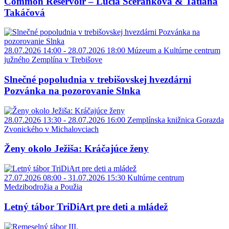
Common Reservoir – Lucia Sceranková & Tatiana
Takáčová
28.07.2026 14:00 - 28.07.2026 18:00
Múzeum a Kultúrne centrum
južného Zemplína v Trebišove
Slnečné popoludnia v trebišovskej hvezdárni
Pozvánka na pozorovanie Slnka
28.07.2026 13:30 - 28.07.2026 16:00
Zemplínska knižnica Gorazda
Zvonického v Michalovciach
Ženy okolo Ježiša: Kráčajúce ženy
27.07.2026 08:00 - 31.07.2026 15:30
Kultúrne centrum
Medzibodrožia a Použia
Letný tábor TriDiArt pre deti a mládež