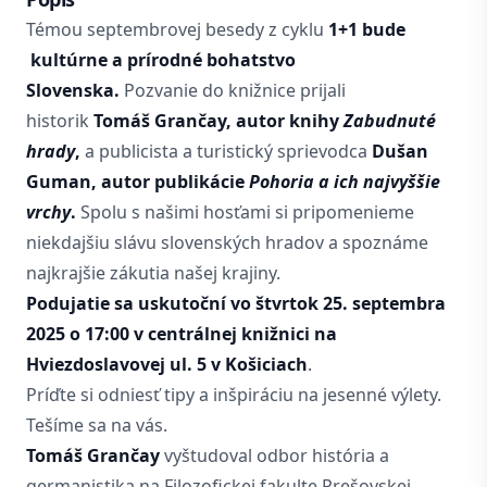
Témou septembrovej besedy z cyklu
1+1 bude
kultúrne a prírodné bohatstvo
Slovenska.
Pozvanie do knižnice prijali
historik
Tomáš Grančay, autor knihy
Zabudnuté
hrady
,
a publicista a turistický sprievodca
Dušan
Guman, autor publikácie
Pohoria a ich najvyššie
vrchy
.
Spolu s našimi hosťami si pripomenieme
niekdajšiu slávu slovenských hradov a spoznáme
najkrajšie zákutia našej krajiny.
Podujatie sa uskutoční vo štvrtok 25. septembra
2025 o 17:00 v centrálnej knižnici na
Hviezdoslavovej ul. 5 v Košiciach
.
Príďte si odniesť tipy a inšpiráciu na jesenné výlety.
Tešíme sa na vás.
Tomáš Grančay
vyštudoval odbor história a
germanistika na Filozofickej fakulte Prešovskej