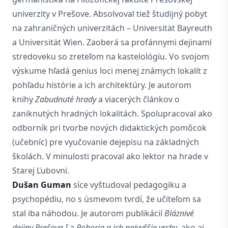
univerzity v Prešove. Absolvoval tiež študijný pobyt
na zahraničných univerzitách – Universität Bayreuth
a Universität Wien. Zaoberá sa profánnymi dejinami
stredoveku so zreteľom na kastelológiu. Vo svojom
výskume hľadá genius loci menej známych lokalít z
pohľadu histórie a ich architektúry. Je autorom
knihy
Zabudnuté hrady
a viacerých článkov o
zaniknutých hradných lokalitách. Spolupracoval ako
odborník pri tvorbe nových didaktických pomôcok
(učebníc) pre vyučovanie dejepisu na základných
školách. V minulosti pracoval ako lektor na hrade v
Starej Ľubovni.
Dušan Guman
síce vyštudoval pedagogiku a
psychopédiu, no s úsmevom tvrdí, že učiteľom sa
stal iba náhodou. Je autorom publikácií
Bláznivé
dejiny Prešova I
a
Pohoria a ich najvyššie vrchy
, ako aj