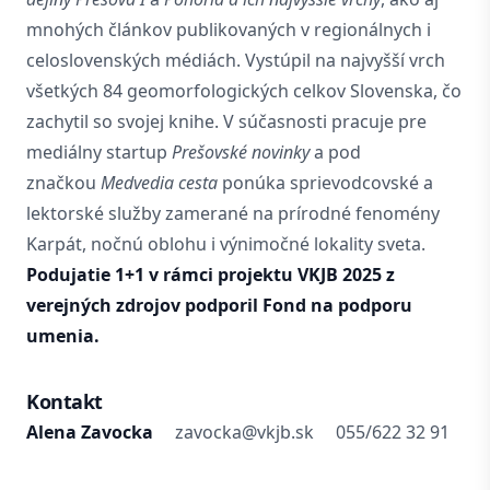
mnohých článkov publikovaných v regionálnych i
celoslovenských médiách. Vystúpil na najvyšší vrch
všetkých 84 geomorfologických celkov Slovenska, čo
zachytil so svojej knihe. V súčasnosti pracuje pre
mediálny startup
Prešovské novinky
a pod
značkou
Medvedia cesta
ponúka sprievodcovské a
lektorské služby zamerané na prírodné fenomény
Karpát, nočnú oblohu i výnimočné lokality sveta.
Podujatie 1+1 v rámci projektu VKJB 2025 z
verejných zdrojov podporil Fond na podporu
umenia.
Kontakt
Alena Zavocka
zavocka@vkjb.sk
055/622 32 91