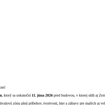
bom!
om
, ktorý sa uskutoční
11. júna 2026
pred budovou, v ktorej sídli aj Ze
ivalovú zónu plnú príbehov, tvorivosti, hier a zábavy pre malých aj ve