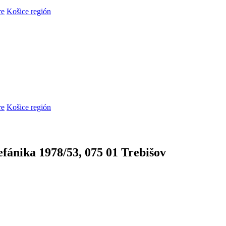
re
Košice región
re
Košice región
M
efánika 1978/53, 075 01 Trebišov