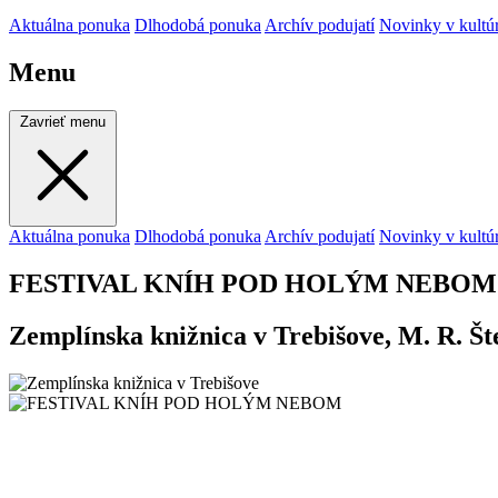
Aktuálna ponuka
Dlhodobá ponuka
Archív podujatí
Novinky v kultú
Menu
Zavrieť menu
Aktuálna ponuka
Dlhodobá ponuka
Archív podujatí
Novinky v kultú
FESTIVAL KNÍH POD HOLÝM NEBO
Zemplínska knižnica v Trebišove, M. R. Št