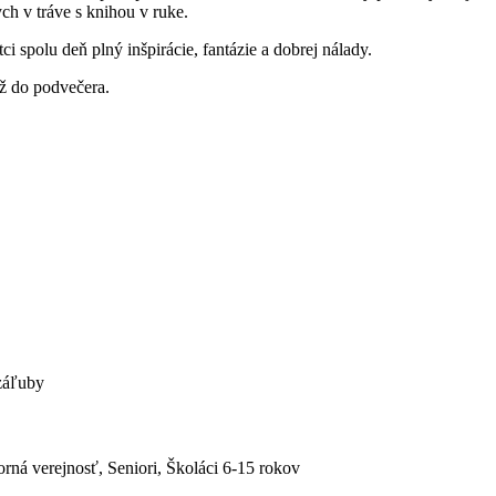
ych v tráve s knihou v ruke.
ci spolu deň plný inšpirácie, fantázie a dobrej nálady.
ž do podvečera.
 záľuby
rná verejnosť, Seniori, Školáci 6-15 rokov