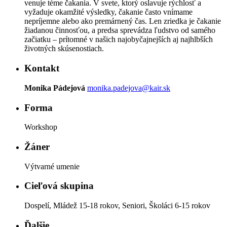
venuje téme čakania. V svete, ktorý oslavuje rýchlosť a
vyžaduje okamžité výsledky, čakanie často vnímame
nepríjemne alebo ako premárnený čas. Len zriedka je čakanie
žiadanou činnosťou, a predsa sprevádza ľudstvo od samého
začiatku – prítomné v našich najobyčajnejších aj najhlbších
životných skúsenostiach.
Kontakt
Monika Pádejová
monika.padejova@kair.sk
Forma
Workshop
Žáner
Výtvarné umenie
Cieľová skupina
Dospelí, Mládež 15-18 rokov, Seniori, Školáci 6-15 rokov
Ďalšie