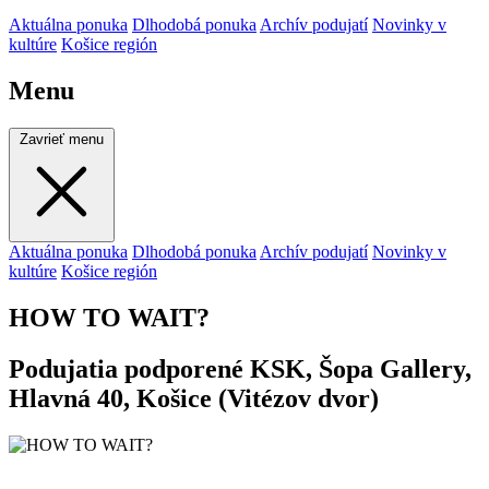
Aktuálna ponuka
Dlhodobá ponuka
Archív podujatí
Novinky v
kultúre
Košice región
Menu
Zavrieť menu
Aktuálna ponuka
Dlhodobá ponuka
Archív podujatí
Novinky v
kultúre
Košice región
HOW TO WAIT?
Podujatia podporené KSK, Šopa Gallery,
Hlavná 40, Košice (Vitézov dvor)