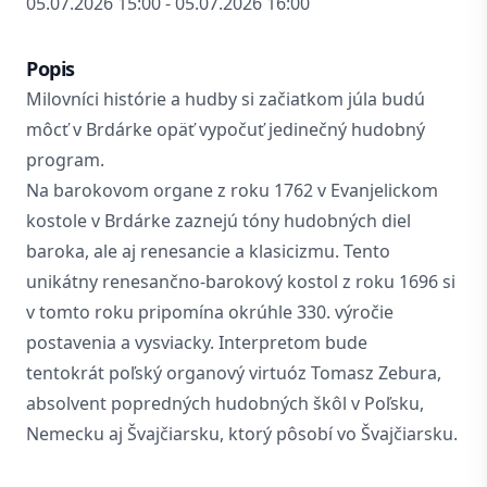
05.07.2026 15:00 - 05.07.2026 16:00
Popis
Milovníci histórie a hudby si začiatkom júla budú
môcť v Brdárke opäť vypočuť jedinečný hudobný
program.
Na barokovom organe z roku 1762 v Evanjelickom
kostole v Brdárke zaznejú tóny hudobných diel
baroka, ale aj renesancie a klasicizmu. Tento
unikátny renesančno-barokový kostol z roku 1696 si
v tomto roku pripomína okrúhle 330. výročie
postavenia a vysviacky. Interpretom bude
tentokrát poľský organový virtuóz Tomasz Zebura,
absolvent popredných hudobných škôl v Poľsku,
Nemecku aj Švajčiarsku, ktorý pôsobí vo Švajčiarsku.