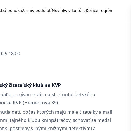
obá ponuka
Archív podujatí
Novinky v kultúre
Košice región
2025 18:00
ský čitateľský klub na KVP
späť a pozývame vás na stretnutie detského
obočke KVP (Hemerkova 39).
nutia detí, počas ktorých majú malé čitateľky a malí
 členmi tajného klubu kníhpátračov, schovať sa medzi
ať si postrehy s inými knižnými detektívmi a