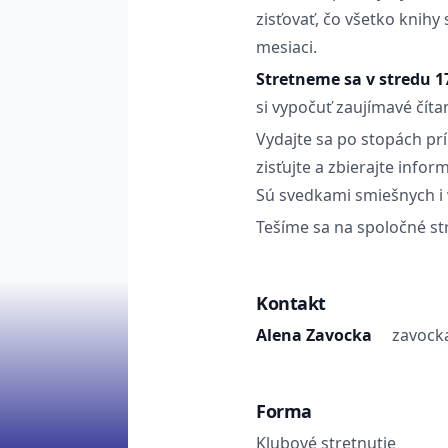
zisťovať, čo všetko knihy 
mesiaci.
Stretneme sa v stredu 1
si vypočuť zaujímavé čít
Vydajte sa po stopách prí
zisťujte a zbierajte info
Sú svedkami smiešnych i 
Tešíme sa na spoločné str
Kontakt
Alena Zavocka
zavock
Forma
Klubové stretnutie