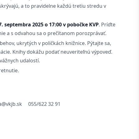
skrývajú, a to pravidelne každú tretiu stredu v
7. septembra 2025 o 17:00 v pobočke KVP
. Príďte
anie a s odvahou sa o prečítanom porozprávať.
behov, ukrytých v poličkách knižnice. Pýtajte sa,
rmácie. Knihy dokážu podať neuveriteľnú výpoveď.
vážnych udalostí.
etnutie.
a@vkjb.sk
055/622 32 91