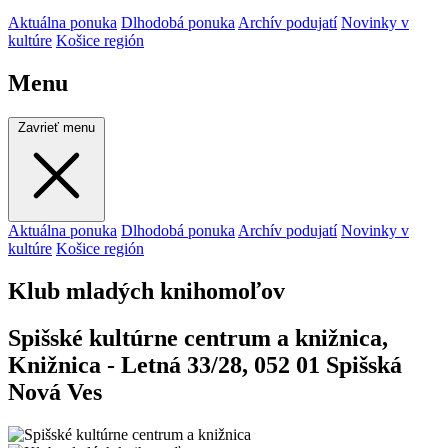
Aktuálna ponuka
Dlhodobá ponuka
Archív podujatí
Novinky v
kultúre
Košice región
Menu
Zavrieť menu
Aktuálna ponuka
Dlhodobá ponuka
Archív podujatí
Novinky v
kultúre
Košice región
Klub mladých knihomoľov
Spišské kultúrne centrum a knižnica,
Knižnica - Letná 33/28, 052 01 Spišská
Nová Ves