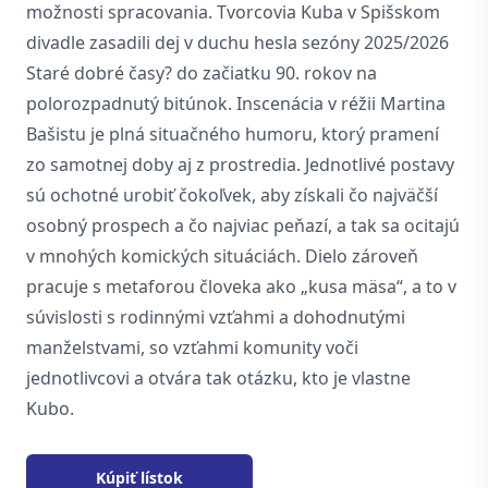
možnosti spracovania. Tvorcovia Kuba v Spišskom
divadle zasadili dej v duchu hesla sezóny 2025/2026
Staré dobré časy? do začiatku 90. rokov na
polorozpadnutý bitúnok. Inscenácia v réžii Martina
Bašistu je plná situačného humoru, ktorý pramení
zo samotnej doby aj z prostredia. Jednotlivé postavy
sú ochotné urobiť čokoľvek, aby získali čo najväčší
osobný prospech a čo najviac peňazí, a tak sa ocitajú
v mnohých komických situáciách. Dielo zároveň
pracuje s metaforou človeka ako „kusa mäsa“, a to v
súvislosti s rodinnými vzťahmi a dohodnutými
manželstvami, so vzťahmi komunity voči
jednotlivcovi a otvára tak otázku, kto je vlastne
Kubo.
Kúpiť lístok