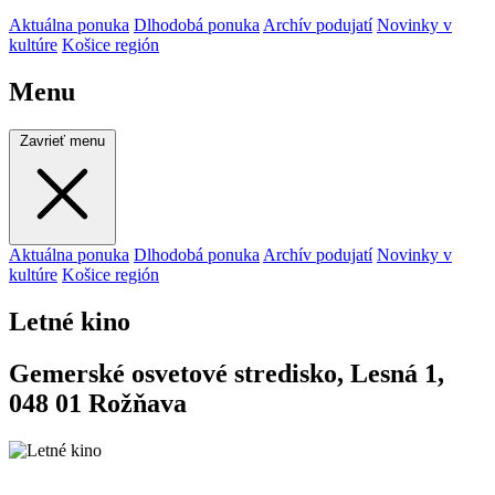
Aktuálna ponuka
Dlhodobá ponuka
Archív podujatí
Novinky v
kultúre
Košice región
Menu
Zavrieť menu
Aktuálna ponuka
Dlhodobá ponuka
Archív podujatí
Novinky v
kultúre
Košice región
Letné kino
Gemerské osvetové stredisko, Lesná 1,
048 01 Rožňava