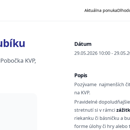
Aktuálna ponuka
Dlhod
ubíku
Dátum
29.05.2026 10:00 - 29.05.
, Pobočka KVP,
Popis
Pozývame najmenších čitat
na KVP.
Pravidelné dopoludňajšie
stretnutí si v rámci
zážit
riekanku či básničku a b
forme úlohy či hry alebo