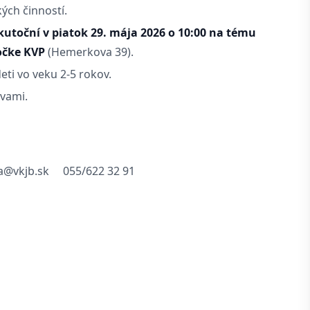
kých činností.
kutoční v piatok 29. mája 2026 o 10:00 na tému
očke KVP
(Hemerkova 39).
eti vo veku 2-5 rokov.
 vami.
a@vkjb.sk
055/622 32 91