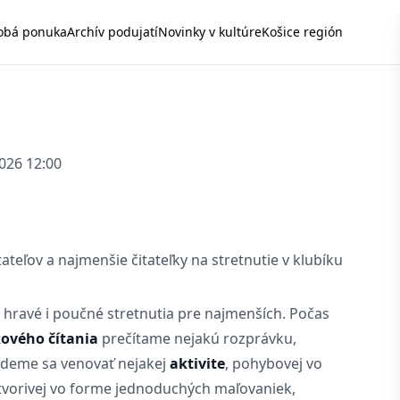
obá ponuka
Archív podujatí
Novinky v kultúre
Košice región
2026 12:00
eľov a najmenšie čitateľky na stretnutie v klubíku
 hravé i poučné stretnutia pre najmenších. Počas
kového čítania
prečítame nejakú rozprávku,
udeme sa venovať nejakej
aktivite
, pohybovej vo
 tvorivej vo forme jednoduchých maľovaniek,