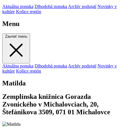
Aktuálna ponuka
Dlhodobá ponuka
Archív podujatí
Novinky v
kultúre
Košice región
Menu
Zavrieť menu
Aktuálna ponuka
Dlhodobá ponuka
Archív podujatí
Novinky v
kultúre
Košice región
Matilda
Zemplínska knižnica Gorazda
Zvonického v Michalovciach, 20,
Štefánikova 3509, 071 01 Michalovce