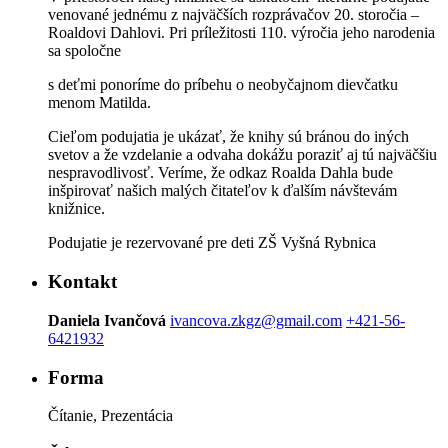
venované jednému z najväčších rozprávačov 20. storočia –
Roaldovi Dahlovi. Pri príležitosti 110. výročia jeho narodenia
sa spoločne
s deťmi ponoríme do príbehu o neobyčajnom dievčatku
menom Matilda.
Cieľom podujatia je ukázať, že knihy sú bránou do iných
svetov a že vzdelanie a odvaha dokážu poraziť aj tú najväčšiu
nespravodlivosť. Veríme, že odkaz Roalda Dahla bude
inšpirovať našich malých čitateľov k ďalším návštevám
knižnice.
Podujatie je rezervované pre deti ZŠ Vyšná Rybnica
Kontakt
Daniela Ivančová
ivancova.zkgz@gmail.com
+421-56-
6421932
Forma
Čítanie, Prezentácia