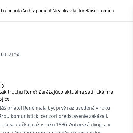
obá ponuka
Archív podujatí
Novinky v kultúre
Košice región
2026 21:50
ský
 tak trochu René? Zarážajúco aktuálna satirická hra
jice.
Náš priateľ René mala byť prvý raz uvedená v roku
érou komunistickí cenzori predstavenie zakázali.
nia sa dočkala až v roku 1986. Autorská dvojica v
m a ostrým humorom spracováva témy ľudskej