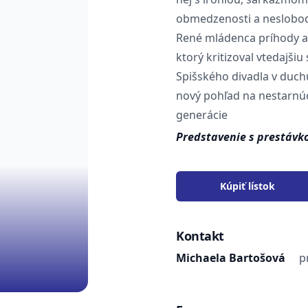
obmedzenosti a neslobod
René mládenca príhody a s
ktorý kritizoval vtedajšiu
Spišského divadla v duch
nový pohľad na nestarnúci
generácie
Predstavenie s prestávk
Kúpiť lístok
Kontakt
Michaela Bartošová
p