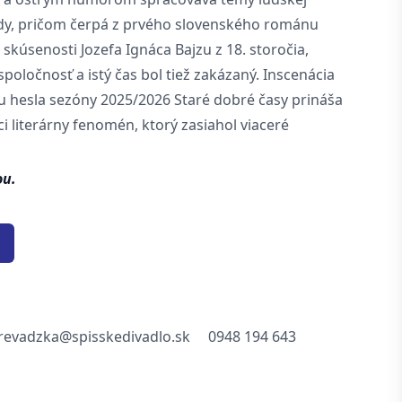
y, pričom čerpá z prvého slovenského románu
kúsenosti Jozefa Ignáca Bajzu z 18. storočia,
 spoločnosť a istý čas bol tiež zakázaný. Inscenácia
u hesla sezóny 2025/2026 Staré dobré časy prináša
 literárny fenomén, ktorý zasiahol viaceré
ou.
revadzka@spisskedivadlo.sk
0948 194 643