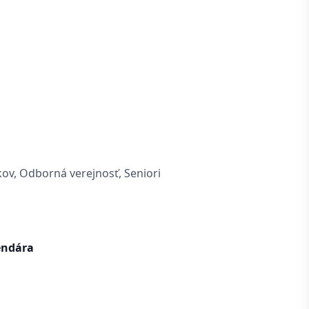
kov, Odborná verejnosť, Seniori
endára