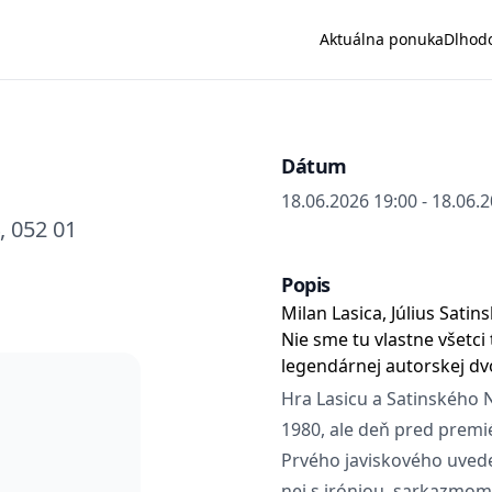
Aktuálna ponuka
Dlhod
Dátum
18.06.2026 19:00 - 18.06.
, 052 01
Popis
Milan Lasica, Július Satin
Nie sme tu vlastne všetci
legendárnej autorskej dvo
Hra Lasicu a Satinského 
1980, ale deň pred premi
Prvého javiskového uvede
nej s iróniou, sarkazmo