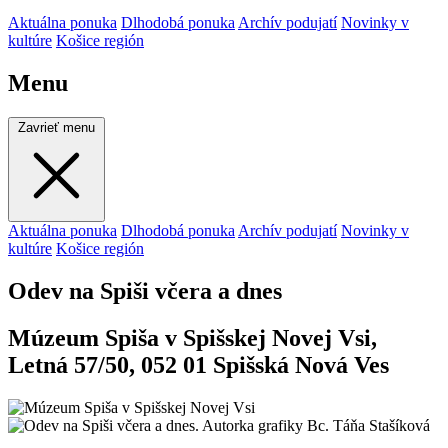
Aktuálna ponuka
Dlhodobá ponuka
Archív podujatí
Novinky v
kultúre
Košice región
Menu
Zavrieť menu
Aktuálna ponuka
Dlhodobá ponuka
Archív podujatí
Novinky v
kultúre
Košice región
Odev na Spiši včera a dnes
Múzeum Spiša v Spišskej Novej Vsi,
Letná 57/50, 052 01 Spišská Nová Ves