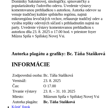
Dominiky Sakmárovej, sinologičky, spisovateľky a
popularizátorky ľudového odevu. Uvedenie výstavy
komentovanou prehliadkou s autorkou. Autorka odevov sa
venuje tradičnej kultúre spišského regiónu, najmä
mikroregiónu levočských vrchov, reštauruje tradičný odev a
vyrába repliky odevných súčastí s prihliadnutím najmä na
party. Uvedenie výstavy komentovanou prehliadkou s
autorkou dňa 23. 8. 2025 o 17.00 hod. v priestore foyer
Múzea Spiša v Spišskej Novej Vsi.
Autorka plagátu a grafiky: Bc. Táňa Stašíková
INFORMÁCIE
Zodpovedná osoba:
Bc. Táňa Stašíková
Vernisáž:
23. 8. 2025
Čas:
O 17.00
Trvanie výstavy
23. 8. – 31. 10. 2025
Miesto:
Múzeum Spiša v Spišskej Novej Vsi
Autorka plagátu:
Bc. Táňa Stašíková
Kúpiť lístok