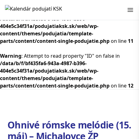
Kalendár podujatí KSK
Warning
: Attempt to read property "ID" on false in
/data/b/f/bf435fa6-943a-4987-b396-
404e5c34f31a/podujatiaksk.sk/web/wp-
content/themes/podujatia/template-
parts/content/content-single-podujatie.php
on line
11
Warning
: Attempt to read property "ID" on false in
/data/b/f/bf435fa6-943a-4987-b396-
404e5c34f31a/podujatiaksk.sk/web/wp-
content/themes/podujatia/template-
parts/content/content-single-podujatie.php
on line
12
Ohnivé rómske melódie (15.
máj) – Michalovce ŽP