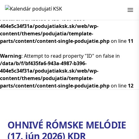
Kalendár podujatí KSK
Warning
: Attempt to read property "ID" on false in
/data/b/f/bf435fa6-943a-4987-b396-
404e5c34f31a/podujatiaksk.sk/web/wp-
content/themes/podujatia/template-
parts/content/content-single-podujatie.php
on line
11
Warning
: Attempt to read property "ID" on false in
/data/b/f/bf435fa6-943a-4987-b396-
404e5c34f31a/podujatiaksk.sk/web/wp-
content/themes/podujatia/template-
parts/content/content-single-podujatie.php
on line
12
OHNIVÉ RÓMSKE MELÓDIE
(17. jún 2026) KDR