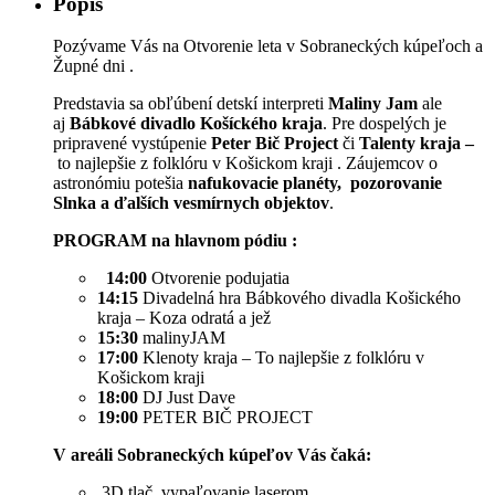
Popis
Pozývame Vás na Otvorenie leta v Sobraneckých kúpeľoch a
Župné dni .
Predstavia sa obľúbení detskí interpreti
Maliny Jam
ale
aj
Bábkové divadlo
Košíckého kraja
. Pre dospelých je
pripravené vystúpenie
Peter Bič Project
či
Talenty kraja –
to najlepšie z folklóru v Košickom kraji
. Záujemcov o
astronómiu potešia
nafukovacie planéty,
pozorovanie
Slnka a ďalších vesmírnych objektov
.
PROGRAM na hlavnom pódiu :
14:00
Otvorenie podujatia
14:15
Divadelná hra Bábkového divadla Košického
kraja – Koza odratá a jež
15:30
malinyJAM
17:00
Klenoty kraja – To najlepšie z folklóru v
Košickom kraji
18:00
DJ Just Dave
19:00
PETER BIČ PROJECT
V areáli Sobraneckých kúpeľov Vás čaká:
3D tlač, vypaľovanie laserom