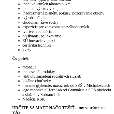
ponuka letných táborov v kraji
ponuka výletov v kraji
nadrozmerné planéty, pokusy, pozorovanie oblohy
výroba bábok, tkanie
choduliari, Živé sochy
expozícia pre zdravotne znevýhodnených
tvorivé laboratóriá
vyšívanie, paličkovanie
EÚ inovácie v praxi
cestárska technika
kvízy
Čo poteší:
fotonaut
remeselné produkty
aktivity zariadení sociálnych služieb
lokálne chuťovky
meranie glykémie, masáž rúk od SZŠ v Michalovciach
lego robotika a HerbLab od Gymnázia a SOŠ obchodu
a služieb v Sobranciach
Nadácia KSK
URČITE SA MÁTE NAČO TEŠIŤ a my sa tešíme na
VÁS