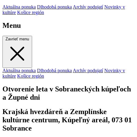
Aktuálna ponuka
Dlhodobá ponuka
Archív podujatí
Novinky v
kultúre
Košice región
Menu
Zavrieť menu
Aktuálna ponuka
Dlhodobá ponuka
Archív podujatí
Novinky v
kultúre
Košice región
Otvorenie leta v Sobraneckých kúpeľoch
a Župné dni
Krajská hvezdáreň a Zemplínske
kultúrne centrum, Kúpeľný areál, 073 01
Sobrance