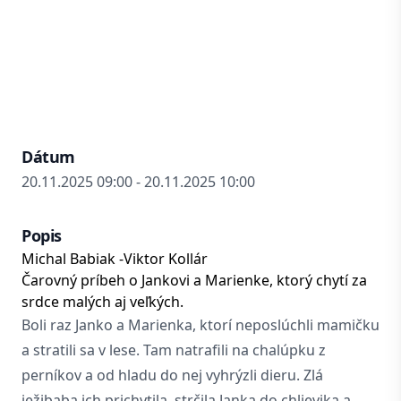
Dátum
20.11.2025 09:00 - 20.11.2025 10:00
Popis
Michal Babiak -Viktor Kollár
Čarovný príbeh o Jankovi a Marienke, ktorý chytí za
srdce malých aj veľkých.
Boli raz Janko a Marienka, ktorí neposlúchli mamičku
a stratili sa v lese. Tam natrafili na chalúpku z
perníkov a od hladu do nej vyhrýzli dieru. Zlá
ježibaba ich prichytila, strčila Janka do chlievika a