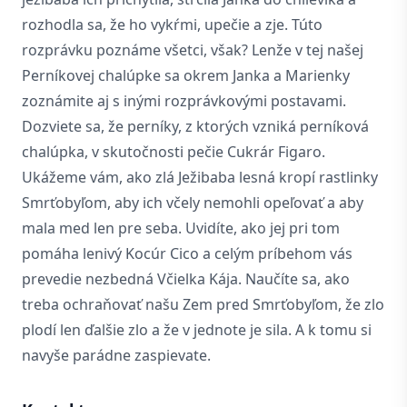
rozhodla sa, že ho vykŕmi, upečie a zje. Túto
rozprávku poznáme všetci, však? Lenže v tej našej
Perníkovej chalúpke sa okrem Janka a Marienky
zoznámite aj s inými rozprávkovými postavami.
Dozviete sa, že perníky, z ktorých vzniká perníková
chalúpka, v skutočnosti pečie Cukrár Figaro.
Ukážeme vám, ako zlá Ježibaba lesná kropí rastlinky
Smrťobyľom, aby ich včely nemohli opeľovať a aby
mala med len pre seba. Uvidíte, ako jej pri tom
pomáha lenivý Kocúr Cico a celým príbehom vás
prevedie nezbedná Včielka Kája. Naučíte sa, ako
treba ochraňovať našu Zem pred Smrťobyľom, že zlo
plodí len ďalšie zlo a že v jednote je sila. A k tomu si
navyše parádne zaspievate.