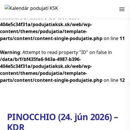
Kalendár podujatí KSK
Warning
: Attempt to read property "ID" on false in
/data/b/f/bf435fa6-943a-4987-b396-
404e5c34f31a/podujatiaksk.sk/web/wp-
content/themes/podujatia/template-
parts/content/content-single-podujatie.php
on line
11
Warning
: Attempt to read property "ID" on false in
/data/b/f/bf435fa6-943a-4987-b396-
404e5c34f31a/podujatiaksk.sk/web/wp-
content/themes/podujatia/template-
parts/content/content-single-podujatie.php
on line
12
PINOCCHIO (24. jún 2026) –
KDR