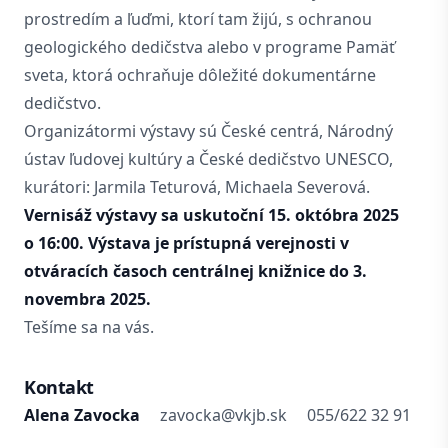
prostredím a ľuďmi, ktorí tam žijú, s ochranou
geologického dedičstva alebo v programe Pamäť
sveta, ktorá ochraňuje dôležité dokumentárne
dedičstvo.
Organizátormi výstavy sú České centrá, Národný
ústav ľudovej kultúry a České dedičstvo UNESCO,
kurátori: Jarmila Teturová, Michaela Severová.
Vernisáž výstavy sa uskutoční 15. októbra 2025
o 16:00. Výstava je prístupná verejnosti v
otváracích časoch centrálnej knižnice do 3.
novembra 2025.
Tešíme sa na vás.
Kontakt
Alena Zavocka
zavocka@vkjb.sk
055/622 32 91