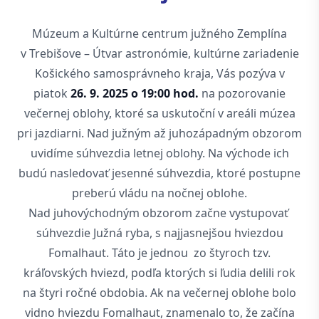
Múzeum a Kultúrne centrum južného Zemplína
v Trebišove – Útvar astronómie, kultúrne zariadenie
Košického samosprávneho kraja, Vás pozýva v
piatok
26. 9. 2025 o 19:00 hod.
na pozorovanie
večernej oblohy, ktoré sa uskutoční v areáli múzea
pri jazdiarni. Nad južným až juhozápadným obzorom
uvidíme súhvezdia letnej oblohy. Na východe ich
budú nasledovať jesenné súhvezdia, ktoré postupne
preberú vládu na nočnej oblohe.
Nad juhovýchodným obzorom začne vystupovať
súhvezdie Južná ryba, s najjasnejšou hviezdou
Fomalhaut. Táto je jednou zo štyroch tzv.
kráľovských hviezd, podľa ktorých si ľudia delili rok
na štyri ročné obdobia. Ak na večernej oblohe bolo
vidno hviezdu Fomalhaut, znamenalo to, že začína