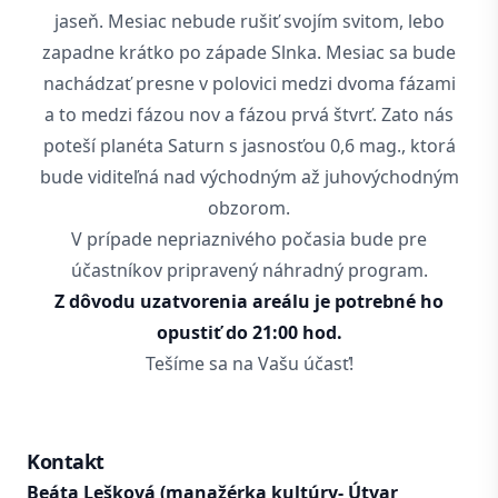
jaseň. Mesiac nebude rušiť svojím svitom, lebo
zapadne krátko po západe Slnka. Mesiac sa bude
nachádzať presne v polovici medzi dvoma fázami
a to medzi fázou nov a fázou prvá štvrť. Zato nás
poteší planéta Saturn s jasnosťou 0,6 mag., ktorá
bude viditeľná nad východným až juhovýchodným
obzorom.
V prípade nepriaznivého počasia bude pre
účastníkov pripravený náhradný program.
Z dôvodu uzatvorenia areálu je potrebné ho
opustiť do 21:00 hod.
Tešíme sa na Vašu účasť!
Kontakt
Beáta Lešková (manažérka kultúry- Útvar