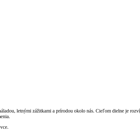
áladou, letnými zážitkami a prírodou okolo nás. Cieľom dielne je rozv
enia.
ovce.