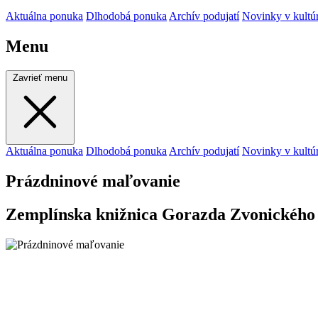
Aktuálna ponuka
Dlhodobá ponuka
Archív podujatí
Novinky v kultú
Menu
Zavrieť menu
Aktuálna ponuka
Dlhodobá ponuka
Archív podujatí
Novinky v kultú
Prázdninové maľovanie
Zemplínska knižnica Gorazda Zvonického v