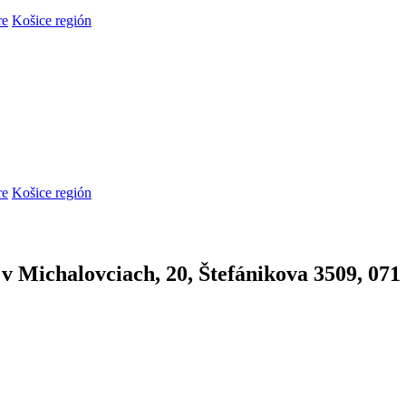
re
Košice región
re
Košice región
 Michalovciach, 20, Štefánikova 3509, 071