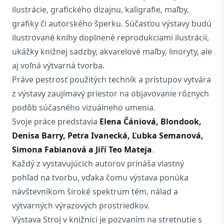
ilustrácie, grafického dizajnu, kaligrafie, maľby,
grafiky či autorského šperku. Súčasťou výstavy budú
ilustrované knihy doplnené reprodukciami ilustrácií,
ukážky knižnej sadzby, akvarelové maľby, linoryty, ale
aj voľná výtvarná tvorba.
Práve pestrosť použitých techník a prístupov vytvára
z výstavy zaujímavý priestor na objavovanie rôznych
podôb súčasného vizuálneho umenia.
Svoje práce predstavia
Elena Čániová, Blondook,
Denisa Barry, Petra Ivanecká, Ľubka Semanová,
Simona Fabianová a Jiří Teo Mateja
.
Každý z vystavujúcich autorov prináša vlastný
pohľad na tvorbu, vďaka čomu výstava ponúka
návštevníkom široké spektrum tém, nálad a
výtvarných výrazových prostriedkov.
Výstava Stroj v knižnici je pozvaním na stretnutie s