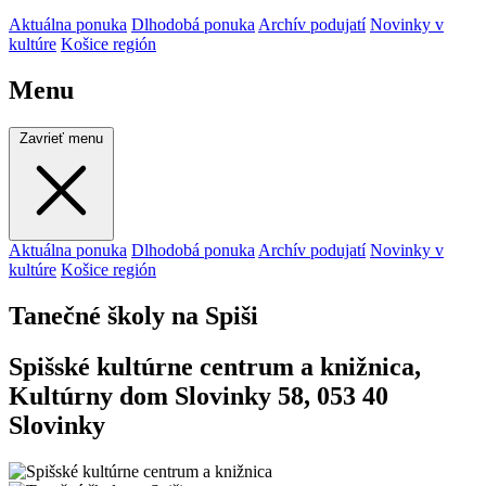
Aktuálna ponuka
Dlhodobá ponuka
Archív podujatí
Novinky v
kultúre
Košice región
Menu
Zavrieť menu
Aktuálna ponuka
Dlhodobá ponuka
Archív podujatí
Novinky v
kultúre
Košice región
Tanečné školy na Spiši
Spišské kultúrne centrum a knižnica,
Kultúrny dom Slovinky 58, 053 40
Slovinky