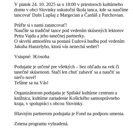
V piatok 24. 10. 2025 sa o 18:00 v priestoroch kultúrneho
domu v obci Slovinky uskutoční škola tanca, kde sa naučíme
tancovať Dubi Lupšaj z Margecian a Čardáš z Parchovian.
Príďte si s nami zatancovať!
Naučíte sa tradičné tance pod vedením skúsených lektorov
Petra Vajdu a jeho tanečnej partnerky.
O skvelú atmosféru sa postará Ľudová hudba pod vedením
Jakuba Hanzelyho, ktorá vás nenechá sedieť!
Vstupné: 3€/osoba
Podujatie je určené pre všetkých – bez ohľadu na vek či
tanečné skúsenosti. Stačí len chuť zabaviť sa a naučiť sa
niečo nové!
Tešíme sa na Vás!
Organizátorom podujatia je Spišské kultúrne centrum a
knižnica, kultúrne zariadenie Košického samosprávneho
kraja, v spolupráci s obcou Slovinky.
Hlavným partnerom podujatia je Fond na podporu umenia.
Zmena programu vyhradená.