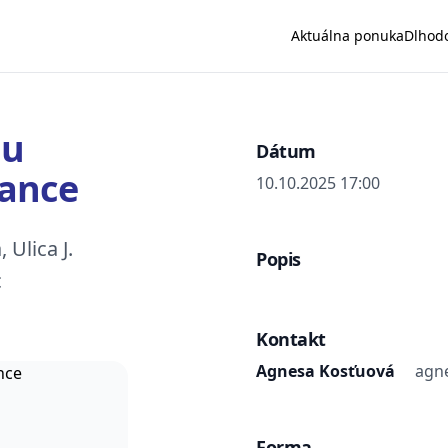
Aktuálna ponuka
Dlhod
mu
Dátum
nance
10.10.2025 17:00
Ulica J.
Popis
c
Kontakt
Agnesa Kosťuová
agn
Forma