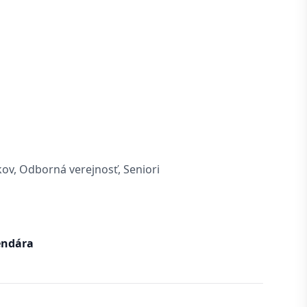
kov, Odborná verejnosť, Seniori
endára