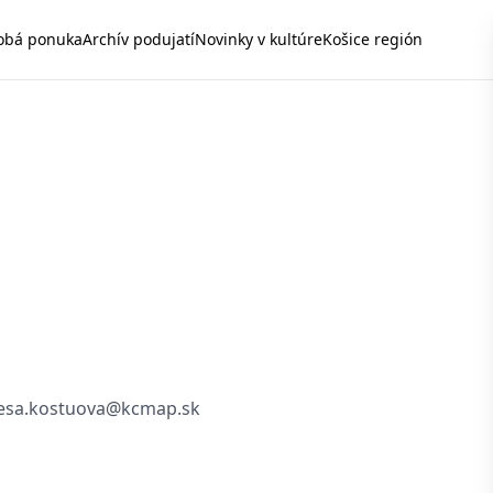
obá ponuka
Archív podujatí
Novinky v kultúre
Košice región
esa.kostuova@kcmap.sk