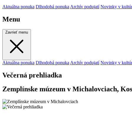
Aktuálna ponuka
Dlhodobá ponuka
Archív podujatí
Novinky v kultú
Menu
Zavrieť menu
Aktuálna ponuka
Dlhodobá ponuka
Archív podujatí
Novinky v kultú
Večerná prehliadka
Zemplínske múzeum v Michalovciach, Kost