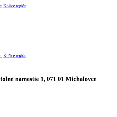
re
Košice región
re
Košice región
olné námestie 1, 071 01 Michalovce