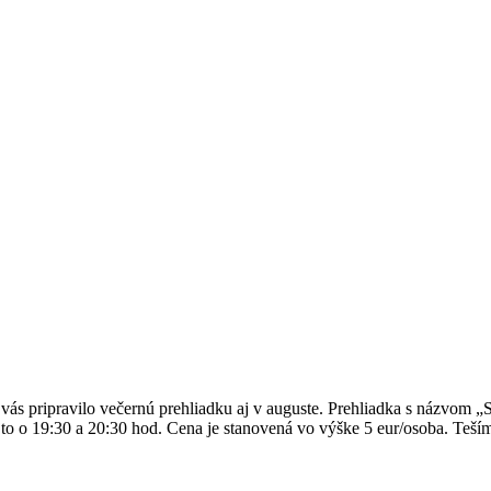
ás pripravilo večernú prehliadku aj v auguste. Prehliadka s názvom „
 to o 19:30 a 20:30 hod. Cena je stanovená vo výške 5 eur/osoba. Teší