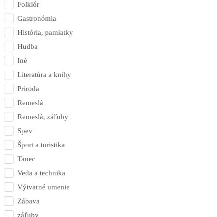
Folklór
Gastronómia
História, pamiatky
Hudba
Iné
Literatúra a knihy
Príroda
Remeslá
Remeslá, záľuby
Spev
Šport a turistika
Tanec
Veda a technika
Výtvarné umenie
Zábava
záľuby